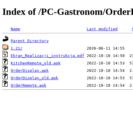
Index of /PC-Gastronom/Order
Name
Last modified
Parent Directory
1.21/
Ekran_Realizacji_instrukcja.pdf
KitchenRemote_old.apk
OrderDisplay.apk
OrderDisplay_old.apk
OrderRemote.apk